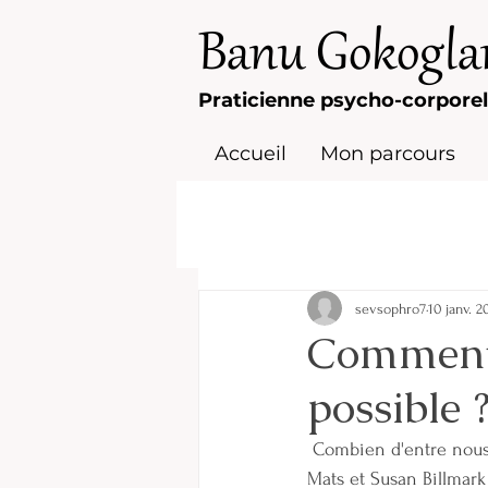
Banu Gokogla
Praticienne psycho-corporel
Accueil
Mon parcours
sevsophro7
10 janv. 2
Comment 
possible 
 Combien d'entre nous vivent sous l'emprise du stress et de l'anxiété ? A l'approche de la rentrée, 
Mats et Susan Billmark