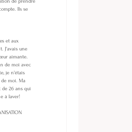
estion de prendre 
ompte. Ils se 
es et aux 
. J'avais une 
sœur aimante. 
oin de moi avec 
e, je n'étais 
n de moi. Ma 
 de 26 ans qui 
e à laver!
ANISATION