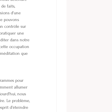
e faits, 
ssions d'une 
ne pouvons 
n contrôle sur 
 pratiquer une 
diter dans notre 
 cette occupation 
a méditation que 
ogrammes pour 
comment allumer 
jourd'hui, nous 
dre. Le problème, 
sprit d'éteindre 