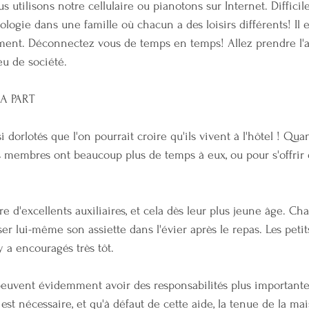
s utilisons notre cellulaire ou pianotons sur Internet. Difficile
hnologie dans une famille où chacun a des loisirs différents! Il 
ment. Déconnectez­ vous de temps en temps! Allez prendre l'ai
u de société.
A PART
i dorlotés que l'on pourrait croire qu'ils vivent à l'hôtel ! Qu
s membres ont beaucoup plus de temps à eux, ou pour s'offrir d
re d'excellents auxiliaires, et cela dès leur plus jeune âge. 
ser lui-même son assiette dans l'évier après le repas. Les peti
 y a encouragés très tôt.
peuvent évidemment avoir des responsabilités plus importantes
est nécessaire, et qu'à défaut de cette aide, la tenue de la mai