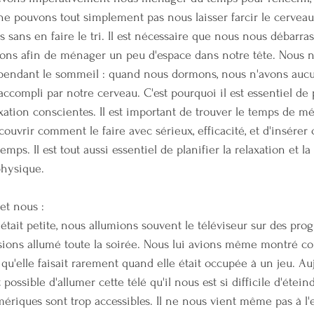
ne pouvons tout simplement pas nous laisser farcir le cerveau d
ns sans en faire le tri. Il est nécessaire que nous nous débarra
tions afin de ménager un peu d'espace dans notre tête. Nous 
 pendant le sommeil : quand nous dormons, nous n'avons aucu
accompli par notre cerveau. C'est pourquoi il est essentiel de
xation conscientes. Il est important de trouver le temps de mé
ouvrir comment le faire avec sérieux, efficacité, et d'insérer
mps. Il est tout aussi essentiel de planifier la relaxation et l
physique.
 et nous :
 était petite, nous allumions souvent le téléviseur sur des pr
issions allumé toute la soirée. Nous lui avions même montré 
qu'elle faisait rarement quand elle était occupée à un jeu. Au
possible d'allumer cette télé qu'il nous est si difficile d'étein
umériques sont trop accessibles. Il ne nous vient même pas à l'e