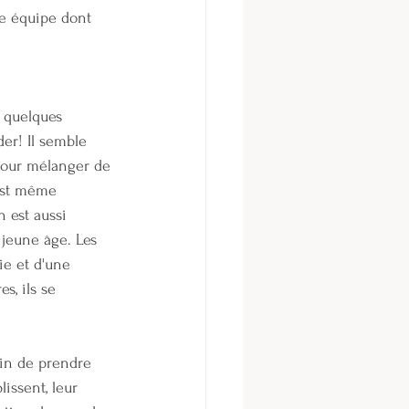
ne équipe dont 
 quelques 
er! Il semble 
pour mélanger de 
 est même 
n est aussi 
 jeune âge. Les 
ie et d'une 
s, ils se 
oin de prendre 
issent, leur 