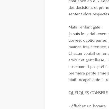
confiance en eux s'épa
des décisions, et pren
sentent alors respectés
Mats, l'enfant gâté :
Je suis le parfait exem
corvées quotidiennes. J
maman très attentive, 
Chacun voulait se rend
amour et gentillesse. Le
absolument pas prêt à 
première petite amie é
était incapable de fai
QUELQUES CONSEILS 
- Affichez un horaire.