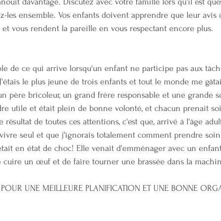
nouit davantage. Discutez avec votre famille lors qu'il est qu
ez-les ensemble. Vos enfants doivent apprendre que leur avis c
 et vous rendent la pareille en vous respectant encore plus.
ple de ce qui arrive lorsqu'un enfant ne participe pas aux tâch
'étais le plus jeune de trois enfants et tout le monde me gâtait
un père bricoleur, un grand frère responsable et une grande 
re utile et était plein de bonne volonté, et chacun prenait s
 résultat de toutes ces attentions, c'est que, arrivé à l'âge adult
vivre seul et que j'ignorais totalement comment prendre soi
tait en état de choc! Elle venait d'emménager avec un enfant
re cuire un œuf et de faire tourner une brassée dans la machin
POUR UNE MEILLEURE PLANIFICATION ET UNE BONNE ORG