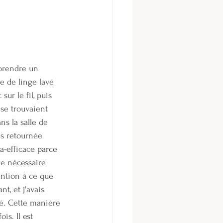
 prendre un 
e de linge lavé 
ur le fil, puis 
 se trouvaient 
s la salle de 
uis retournée 
ra-efficace parce 
ue nécessaire 
ention à ce que 
t, et j'avais 
sé. Cette manière 
is. Il est 