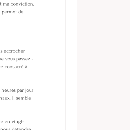
st ma conviction. 
ui permet de 
us accrocher 
ue vous passez - 
re consacré à 
 heures par jour 
rnaux. Il semble 
ée en vingt-
 nous détendre 