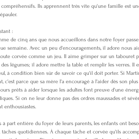
t compréhensifs. Ils apprennent très vite qu'une famille est u
épauler.
stant :
omme de cinq ans que nous accueillons dans notre foyer passe
ue semaine. Avec un peu d'encouragements, il adore nous aid
toute corvée comme un jeu. Il aime grimper sur un tabouret 
 des légumes; il adore mettre la table et remplir les verres. Il
ul, à condition bien sûr de savoir ce qu'il doit porter. Si Marti
, c'est parce que sa mère l'a encouragé à l'aider dès son plus
jours prêts à aider lorsque les adultes font preuve d'une énerg
udiques. Si on ne leur donne pas des ordres maussades et sévère
 enthousiastes.
 à part entière du foyer de leurs parents, les enfants ont bes
x tâches quotidiennes. À chaque tâche et corvée qu'ils accompl