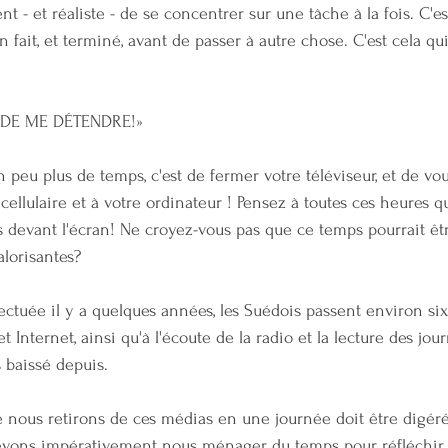
nt - et réaliste - de se concentrer sur une tâche à la fois. C'e
en fait, et terminé, avant de passer à autre chose. C'est cela q
PS DE ME DÉTENDRE!»
n peu plus de temps, c'est de fermer votre téléviseur, et de vo
ellulaire et à votre ordinateur ! Pensez à toutes ces heures q
 devant l'écran! Ne croyez-vous pas que ce temps pour­rait êt
alorisantes?
ctuée il y a quelques années, les Suédois passent environ six
t Internet, ainsi qu'à l'écoute de la radio et la lecture des jou
s baissé depuis.
e nous retirons de ces médias en une journée doit être digér
evons impérativement nous ménager du temps pour réfléchir,