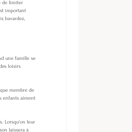
 de limiter 
est important 
r, bavardez, 
and une famille se 
es loisirs 
Chaque membre de 
ts enfants aiment 
. Lorsqu'on leur 
son laissera à 