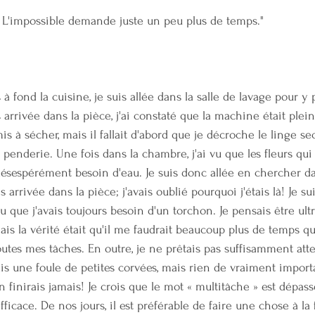
. L'impossible demande juste un peu plus de temps."
 à fond la cuisine, je suis allée dans la salle de lavage pour y
arrivée dans la pièce, j'ai constaté que la machine était plein
 à sécher, mais il fallait d'abord que je décroche le linge sec s
 penderie. Une fois dans la chambre, j'ai vu que les fleurs qui
ésespérément besoin d'eau. Je suis donc allée en chercher dan
 arrivée dans la pièce; j'avais oublié pourquoi j'étais là! Je s
 vu que j'avais toujours besoin d'un torchon. Je pensais être ult
mais la vérité était qu'il me faudrait beaucoup plus de temps q
outes mes tâches. En outre, je ne prêtais pas suffisamment att
sais une foule de petites corvées, mais rien de vraiment importan
n finirais jamais! Je crois que le mot « multitâche » est dépas
ficace. De nos jours, il est préférable de faire une chose à la fo